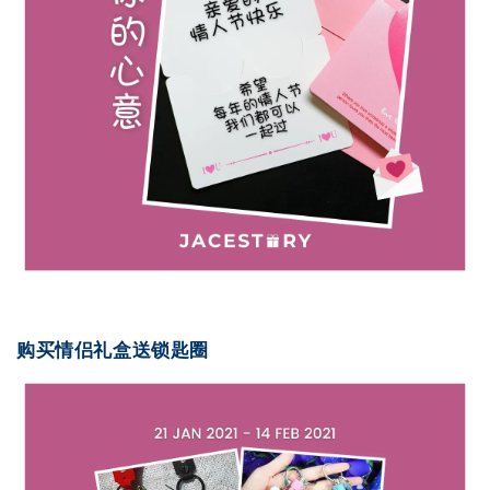
购买情侣礼盒送锁匙圈