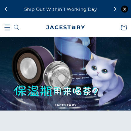
aysia
For urgen
Ship Out Within 1 Working Day