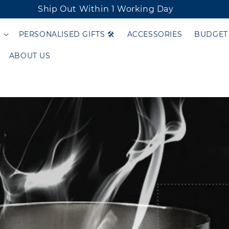
Ship Out Within 1 Working Day
PERSONALISED GIFTS 🛠️
ACCESSORIES
BUDGET
ABOUT US